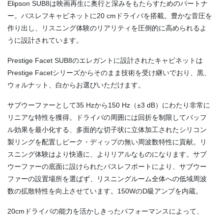
Elipson SUB8は映画再生に奥行と深みをもたらすためのパートナ
ー。バスレフキャビネットに20 cmドライバを搭載。豊かな音圧を
作り出し、リスニング体験のリアリティを圧倒的に高められるよ
うに設計されています。
Prestige Facet SUB8のエレガントに設計されたキャビネットは
Prestige Facetシリーズからそのまま技術を受け継いでおり、黒、
ウォルナット、白からお選びいただけます。
サブウーファーとして35 Hzから150 Hz（±3 dB）にわたり非常に
リニアな特性を獲得。ドライバの周囲には回折を制限してバッフ
ル効果を最小化する、多面的な切子状に立体加工されたシリコン
製リングを配置しピーク・ディップの無い周波数特性に貢献。リ
スニング体験はより快適に、よりリアルなものになります。サブ
ウーファーの底面に設けられたバスレフポートにより、サブウー
ファーの設置場所を選ばず、リスニングルーム全体への低域周波
数の拡散特性を向上させています。150WのD級アンプを内蔵。
20cmドライバの能力を活かしきったパフォーマンスによって、