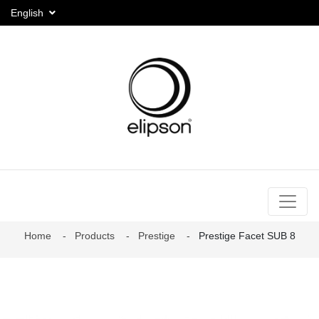
English
Home
Products
Prestige
Prestige Facet SUB 8